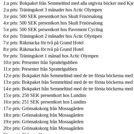
1:a pris: Bokpaket från Semmeltind med alla utgivna böcker med Kjeti
2:a pris: Träningskort 3 månader hos Actic Olympen
3:e pris: 500 SEK presentkort hos Skult Frisörsalong
4:e pris: 500 SEK presentkort hos Skult Frisörsalong
5:e pris: 500 SEK presentkort hos Pavement Cycling
6:e pris: Träningskort 2 månader hos Actic Olympen
7:e pris: Räkmacka för två på Grand Hotel
8:e pris: Räkmacka för två på Grand Hotel
9:e pris: Träningskort 1 månad hos Actic Olympen
10:e pris: Presenter från Sprattelgubben
11:e pris: Presenter från Sprattelgubben
12:e pris: Bokpaket från Semmeltind med de tre första böckerna med 
13:e pris: Bokpaket från Semmeltind med de tre första böckerna med 
14:e pris: Bokpaket från Semmeltind med de tre första böckerna med 
15:e pris: 250 SEK presentkort hos Lundins
16:e pris: 251 SEK presentkort hos Lundins
17:e pris: Grönsakskorg från Mossagården
18:e pris: Grönsakskorg från Mossagården
19:e pris: Grönsakskorg från Mossagården
20:e pris: Grönsakskorg från Mossagården