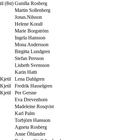
l (8st)
Gunilla Rosberg
Martin Sollenberg
Jonas.Nilsson
Helene Korall
Marie Borgström
Ingela Hansson
Mona Andersson
Birgitta Lundgren
Stefan Persson
Lisbeth Svensson
Karin Hatti
Kjetil
Lena Dahlgren
Kjetil
Fredrik Hasselgren
Kjetil
Per Gersne
Eva Drevenhorn
Madeleine Rosqvist
Karl Palm
Torbjörn Hansson
Agneta Rosberg
Anne Öhlander