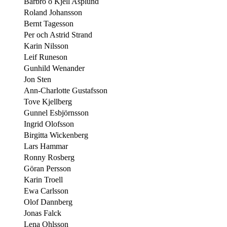
Barbro o Kjell Asplund
Roland Johansson
Bernt Tagesson
Per och Astrid Strand
Karin Nilsson
Leif Runeson
Gunhild Wenander
Jon Sten
Ann-Charlotte Gustafsson
Tove Kjellberg
Gunnel Esbjörnsson
Ingrid Olofsson
Birgitta Wickenberg
Lars Hammar
Ronny Rosberg
Göran Persson
Karin Troell
Ewa Carlsson
Olof Dannberg
Jonas Falck
Lena Ohlsson