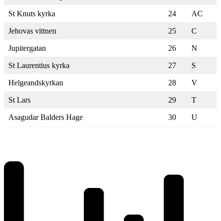
St Knuts kyrka
24
AC
Jehovas vittnen
25
C
Jupitergatan
26
N
St Laurentius kyrka
27
S
Helgeandskyrkan
28
V
St Lars
29
T
Asagudar Balders Hage
30
U