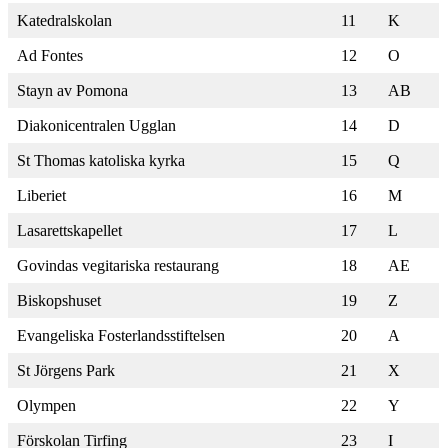
Katedralskolan
11
K
Ad Fontes
12
O
Stayn av Pomona
13
AB
Diakonicentralen Ugglan
14
D
St Thomas katoliska kyrka
15
Q
Liberiet
16
M
Lasarettskapellet
17
L
Govindas vegitariska restaurang
18
AE
Biskopshuset
19
Z
Evangeliska Fosterlandsstiftelsen
20
A
St Jörgens Park
21
X
Olympen
22
Y
Förskolan Tirfing
23
I