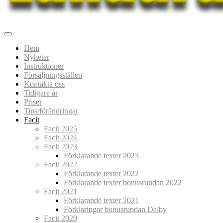
Lundarundan
Upptäck Lund genom fotoorientering
Hem
Nyheter
Instruktioner
Försäljningsställen
Kontakta oss
Tidigare år
Priser
Tips/förändringar
Facit
Facit 2025
Facit 2024
Facit 2023
Förklarande texter 2023
Facit 2022
Förklarande texter 2022
Förklarande texter bonusrundan 2022
Facit 2021
Förklarande texter 2021
Förklaringar bonusrundan Dalby
Facit 2020