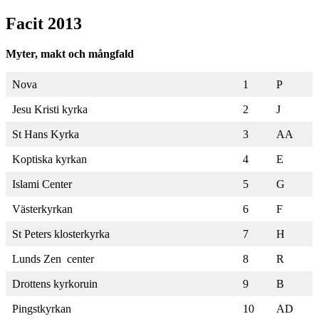
OK
Facit 2013
Myter, makt och mångfald
Nova
1
P
Jesu Kristi kyrka
2
J
St Hans Kyrka
3
AA
Koptiska kyrkan
4
E
Islami Center
5
G
Västerkyrkan
6
F
St Peters klosterkyrka
7
H
Lunds Zen center
8
R
Drottens kyrkoruin
9
B
Pingstkyrkan
10
AD