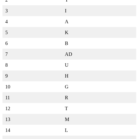
3
I
4
A
5
K
6
B
7
AD
8
U
9
H
10
G
11
R
12
T
13
M
14
L