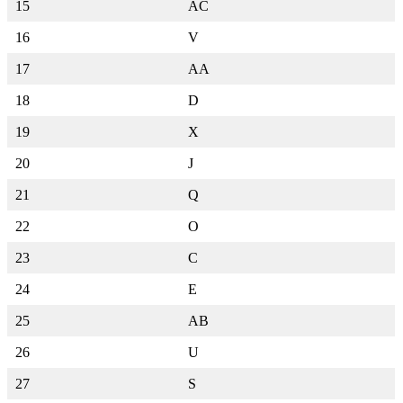
15
AC
16
V
17
AA
18
D
19
X
20
J
21
Q
22
O
23
C
24
E
25
AB
26
U
27
S