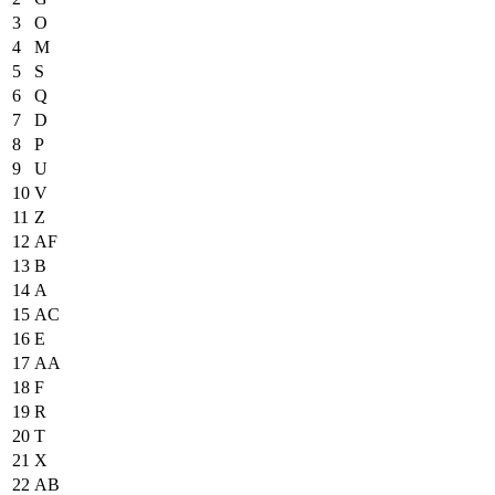
3
O
4
M
5
S
6
Q
7
D
8
P
9
U
10
V
11
Z
12
AF
13
B
14
A
15
AC
16
E
17
AA
18
F
19
R
20
T
21
X
22
AB