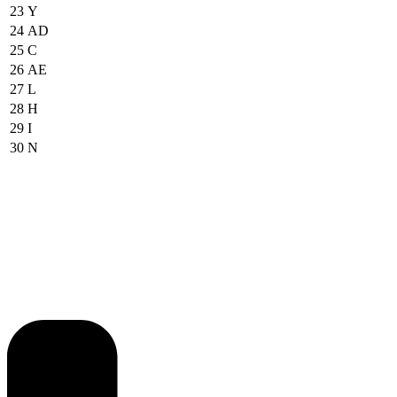
23
Y
24
AD
25
C
26
AE
27
L
28
H
29
I
30
N