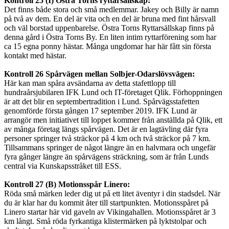
Kontroll 25 (I) Östra Torns ryttarsällskap:
Det finns både stora och små medlemmar. Jakey och Billy är namn
på två av dem. En del är vita och en del är bruna med fint hårsvall
och väl borstad uppenbarelse. Östra Torns Ryttarsällskap finns på
denna gård i Östra Torns By. En liten intim ryttarförening som har
ca 15 egna ponny hästar. Många ungdomar har här fått sin första
kontakt med hästar.
Kontroll 26 Spårvägen mellan Solbjer-Odarslövsvägen:
Här kan man spåra avsändarna av detta stafettlopp till
hundraårsjubilaren IFK Lund och IT-företaget Qlik. Förhoppningen
är att det blir en septembertradition i Lund. Spårvägsstafetten
genomförde första gången 17 september 2019. IFK Lund är
arrangör men initiativet till loppet kommer från anställda på Qlik, ett
av många företag längs spårvägen. Det är en lagtävling där fyra
personer springer två sträckor på 4 km och två sträckor på 7 km.
Tillsammans springer de något längre än en halvmara och ungefär
fyra gånger längre än spårvägens sträckning, som är från Lunds
central via Kunskapsstråket till ESS.
Kontroll 27 (B) Motionsspår Linero:
Röda små märken leder dig ut på ett litet äventyr i din stadsdel. När
du är klar har du kommit åter till startpunkten. Motionsspåret på
Linero startar här vid gaveln av Vikingahallen. Motionsspåret är 3
km långt. Små röda fyrkantiga klistermärken på lyktstolpar och