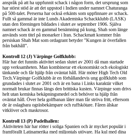
anspråk på att ha uppfunnit schack i någon form, det ursprung som
har störst stöd är att det uppstod i Indien under namnet Chaturanga
på 500-talet. Perserna har också erkänts som uppfinnare av schack.
Fullt så gammal är inte Lunds Akademiska Schackklubb (LASK)
utan den föreningen bildades i slutet av september 1906. Själva
namnet schack är en gammal benämning på kung, Shah som länge
används som titel på monarker i Iran. Schackmatt kommer från
persiskan Shah Mat som ordagrant betyder ”Kungen är överfallen
från bakhåll”.
Kontroll 12 (J) Värpinge Golfklubb:
Här har det funnits aktivitet sedan slutet av 2001 då man startade
upp verksamheten. Man kombinerar ett ekonomiskt och ekologiskt
tänkande och får hjälp från oväntat håll. Här möter High Tech Old
Tech.Värpinge Golfklubb är en förhållandevis ung golfklubb som
grundades i slutet av 2001 och är en bana i Links karaktär vilket
normalt brukar finnas längs den brittiska kusten. Värpinge som drivs
helt utan kemiska bekäpningsmedel och behöver ta hjälp från
oväntat håll. Över hela golfbanan låter man får ströva fritt, eftersom
de är oslagbara ogräsbekämpare och ruffskötare. Fåren älskar
vitklöver och maskrosor.
Kontroll 13 (P) Padelhallen:
Aktiviteten här har rötter i soliga Spanien och är mycket populär i
framförallt Latinamerika med miljontals utövare. Ha kul med dina