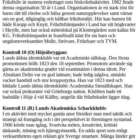
Friluftsliv är numera vedertaget som friskvårdsaktivitet. 1982 firade
denna organisation 50 år i Lund. Organisationen är en stark röst för
barns rätt till rörelse och hälsa genom naturupplevelser samt värnar
om en god, tillgänglig och hållbar friluftsmiljö. Här kan barnen bli
både Knopp och Knytt. Friluftsfrämjandet i Lund har sitt högkvarter
i Skrylle, men har också möteslokal på Klostergården som kallas för
KG. Friluftsfrämjandet är framförallt känt för sin barn och
ungdomsverksamhet Mulle, Strövare, Frilufsare och TVM.
Kontroll 10 (O) Höjeåbryggan:
Lunds äldsta idrottsklubb var ett Academiskt sällskap. Den första
promotionen hölls 1823 den 18 september. Promotorn använde sig
gärna av akademiska grader vid examination i denna idrott. Per
Abraham Delin var en god latinare, hade ledig talgåva, utmärkt
vacker handstil och stor kroppsstyrka. Han var 1823 med och
bildade Lunds äldsta idrottsklubb: Academiska Simsällskapet. Han
var också prokurator vid Göteborgs nation. Klubben hade ett
badställe i Höje å vid Källby, ungefär där friluftsbadet ligger idag.
Kontroll 11 (R) Lunds Akademiska Schackklubb:
I en aktivitet med mycket gamla anor försöker man med taktik och
strategi nå framgång och i det perspektivet är föreningen nystartad.
1906 körde man igång. Svartvita möten, kreativitet, kritiskt
tänkande, träning och hjärngymnastik. En udda sport som enligt
verksamhetens egen reklam gör Sverige smartare. Många länder gör