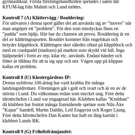
gymnastiksal. Första föreningshandbollen spelades i salen där
KFUM-lag från Malmö och Lund möttes.
Kontroll 7 (A) Klättervägg / Bouldering:
För utövaren i denna sport gäller det att använda sig av ”moves” när
man angriper ett ”problem”. För den som misslyckas finns en
”padda” som hjälp. Här har du chansen att prova. Bouldering är en
del av klättringssporten. Boulder kommer från engelskan och
betyder klippblock. Klättringen sker således oftast på klippblock och
med en crashpadd (madrass) på marken som skydd vid fall. Inga
hjälpmedel i form av rep, kilar etc. används. Endast händer och
fötter är tillåtna för att ta sig upp och ner. Vägen upp på klippan
kallas ett problem.
Kontroll 8 (U) Klostergårdens IP:
Denna nyblivna 100-åring har varit krubba för många
landslagsidrottare. Föreningen går i gult och svart och är en av de
största i Lund. Du välkomnas redan som mycket ung. Före detta
idrottschefen i Lund var engagerad här. Klubben kallas ”Krubban”
då klubben har fostrat många framstående spelare som Nils-Åke
”Kajan” Sandell, Martin Dahlin, Leif Engqvist och Roger Ljung.
Före detta Idrottschefen Dan Kanter har haft en lång karriär i
klubben Lunds BK.
Kontroll 9 (G) Friluftsfrämjandet: