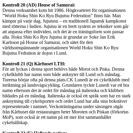
Kontroll 20 (AD) House of Samurai:
Denna verksamhet kom hit 1986. Högkvarteret för organisationen
”World Hoku Shin Ko Ryu Bujutsu Federation” finns här. Man
kämpar på varje dag. Jujutusu – en traditionell Japansk kampkonst
med rötterna i Indien. Jujutsu är en brett system av tekniker som går
att anpassa efter individen, och det är en träningsform som passar
alla. Hoku Shin Ko Ryu Jujutsu är grundat av Soke Jan Erik
Karlsson på House of Samurai, och sätet för den
världsomspännande organisationen World Hoku Shin Ko Ryu
Bujutsu Fedration är dojon i Lund.
Kontroll 21 (Q) Kårhuset LTH:
För att lyckas i denna sport behövs både Morot och Piska. Denna
cykelklubb har namn som både anknyter till Lund och måndag.
Turerna börjar ofta på denna plats.CK Lunedi är en cykelklubb med
inriktning på landsvägscykling. Grundaren tyckte Lunedi var ett bra
namn eftersom det är ordet för måndag på italienska och klubben
bildades på en måndag. Italienska är också ett språk som har en stark
anknytning till cykelsporten och ordet Lund har alla sina bokstäver
representerade i namnet. Veckoträningarna under säsongen utgår
från Kårhuset där restaurangen heter Moroten och Piskan (förkortas
MoP), som också är ett namn på ett mer löst sammanhållet
cykelsällskap.