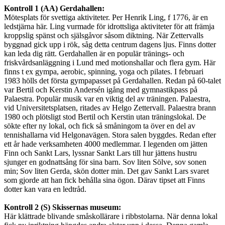
Kontroll 1 (AA) Gerdahallen:
Mötesplats för svettiga aktiviteter. Per Henrik Ling, f 1776, är en
ledstjärna här. Ling vurmade för idrottsliga aktiviteter för att främja
kroppslig spänst och själsgåvor såsom diktning. När Zettervalls
byggnad gick upp i rök, såg detta centrum dagens ljus. Finns dotter
kan leda dig rätt. Gerdahallen är en populär tränings- och
friskvårdsanläggning i Lund med motionshallar och flera gym. Här
finns t ex gympa, aerobic, spinning, yoga och pilates. I februari
1983 hölls det första gympapasset på Gerdahallen. Redan på 60-talet
var Bertil och Kerstin Andersén igång med gymnastikpass på
Palaestra. Populär musik var en viktig del av träningen. Palaestra,
vid Universitetsplatsen, ritades av Helgo Zettervall. Palaestra brann
1980 och plötsligt stod Bertil och Kerstin utan träningslokal. De
sökte efter ny lokal, och fick så småningom ta över en del av
tennishallarna vid Helgonavägen. Stora salen byggdes. Redan efter
ett år hade verksamheten 4000 medlemmar. I legenden om jätten
Finn och Sankt Lars, lyssnar Sankt Lars till hur jättens hustru
sjunger en godnattsång för sina barn. Sov liten Sölve, sov sonen
min; Sov liten Gerda, skön dotter min. Det gav Sankt Lars svaret
som gjorde att han fick behålla sina ögon. Därav tipset att Finns
dotter kan vara en ledtråd.
Kontroll 2 (S) Skissernas museum:
Här klättrade blivande småskollärare i ribbstolarna. När denna lokal