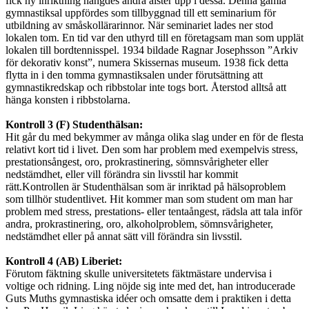
fick ny inriktning hängdes andra alster upp i dessa. Denna gamla
gymnastiksal uppfördes som tillbyggnad till ett seminarium för
utbildning av småskollärarinnor. När seminariet lades ner stod
lokalen tom. En tid var den uthyrd till en företagsam man som upplät
lokalen till bordtennisspel. 1934 bildade Ragnar Josephsson ”Arkiv
för dekorativ konst”, numera Skissernas museum. 1938 fick detta
flytta in i den tomma gymnastiksalen under förutsättning att
gymnastikredskap och ribbstolar inte togs bort. Återstod alltså att
hänga konsten i ribbstolarna.
Kontroll 3 (F) Studenthälsan:
Hit går du med bekymmer av många olika slag under en för de flesta
relativt kort tid i livet. Den som har problem med exempelvis stress,
prestationsångest, oro, prokrastinering, sömnsvårigheter eller
nedstämdhet, eller vill förändra sin livsstil har kommit
rätt.Kontrollen är Studenthälsan som är inriktad på hälsoproblem
som tillhör studentlivet. Hit kommer man som student om man har
problem med stress, prestations- eller tentaångest, rädsla att tala inför
andra, prokrastinering, oro, alkoholproblem, sömnsvårigheter,
nedstämdhet eller på annat sätt vill förändra sin livsstil.
Kontroll 4 (AB) Liberiet:
Förutom fäktning skulle universitetets fäktmästare undervisa i
voltige och ridning. Ling nöjde sig inte med det, han introducerade
Guts Muths gymnastiska idéer och omsatte dem i praktiken i detta