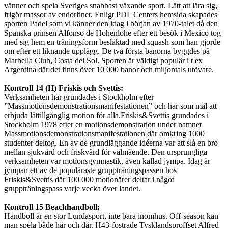
vänner och spela Sveriges snabbast växande sport. Lätt att lära sig,
frigör massor av endorfiner. Enligt PDL Centers hemsida skapades
sporten Padel som vi känner den idag i början av 1970-talet då den
Spanska prinsen Alfonso de Hohenlohe efter ett besök i Mexico tog
med sig hem en träningsform besläktad med squash som han gjorde
om efter ett liknande upplägg. De två första banorna byggdes på
Marbella Club, Costa del Sol. Sporten är väldigt populär i t ex
Argentina där det finns över 10 000 banor och miljontals utövare.
Kontroll 14 (H) Friskis och Svettis:
Verksamheten här grundades i Stockholm efter
”Massmotionsdemonstrationsmanifestationen” och har som mål att
erbjuda lättillgänglig motion för alla.Friskis&Svettis grundades i
Stockholm 1978 efter en motionsdemonstration under namnet
Massmotionsdemonstrationsmanifestationen där omkring 1000
studenter deltog. En av de grundläggande idéerna var att slå en bro
mellan sjukvård och friskvård för välmående. Den ursprungliga
verksamheten var motionsgymnastik, även kallad jympa. Idag är
jympan ett av de populäraste gruppträningspassen hos
Friskis&Svettis där 100 000 motionärer deltar i något
gruppträningspass varje vecka över landet.
Kontroll 15 Beachhandboll:
Handboll är en stor Lundasport, inte bara inomhus. Off-season kan
man spela både här och där. H43-fostrade Tysklandsproffset Alfred