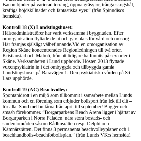
Banan bjuder på varierad terräng, öppna gräsytor, trånga skogshål,
kraftiga höjdskillnader och fantastiska vyer.” (från Spinndiscs
hemsida).
Kontroll 18 (X) Landstingshuset:
Hälsoadministratörer har varit verksamma i byggnaden. Efter
omorganisation flyttade de ut och gav plats för vård och omsorg.
Här främjas själsligt välbefinnande.Vid en omorganisation av
Region Skåne koncentrerades Regionledningen till två orter,
Kristianstad och Malmö, från att tidigare ha funnits på sex orter i
Skåne. Verksamheten i Lund upphörde. Hösten 2013 flyttade
vuxenpsykiatrin in i det ombyggda och tillbyggda gamla
Landstingshuset på Baravägen 1. Den psykiatriska vården på S:t
Lars upphörde.
Kontroll 19 (AC) Beachvolley:
Spontanidrott i en miljö som tillkommit i samarbete mellan Lunds
kommun och en förening som erbjuder bollsport från lek till elit –
för alla. Sand mellan tårna från april till september! Bagger och
smash förekommer. ”Borgarparkens Beach Arena ligger i hjärtat av
Borgarparken i Norra Fäladen, nära stora bostads- och
studentområden såsom Rådhusrätten resp. Delphi och
Kämnärsrätten. Det finns 3 permanenta beachvolleyplaner och 1
beachhandbolls-/beachfotbollsplan.” (från Lunds VK:s hemsida).