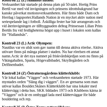
Kontroll 22 (E) Hallands nation:
Verksamhet här startade på denna plats på 50-talet. Hertig Prins
Bertil var med vid invigningen och prinsens idrottsbakgrund har
kanske påverkat motionsverksamheten. Här finns både Dam och
Herrlag i lagsporter.Hallands Nation är en mycket aktiv nation med
seriespelande lag i fotboll. Åskilliga fester har här arrangerats och
vid återinvigningen av tillbyggnaden deltog Prinsessan Lilian Prins
Bertils fru vid festligheterna högst upp i huset i lokalen som kallas
för ”Hallandsås”.
Kontroll 23 (L) Actic Olympen:
Nautilus var en ubåt som gav namn till denna aktiva rörelse. Aktiva
utövare finns på många platser i staden. Nu har rörelsen ett annat
namn.Actic är det nya namnet på friskvårdskjedjan som nu finns på
Vikingahallen, Sparta, Högevallsbadet, Skryllegården och
Delfinenbadet.
Kontroll 24 (Z) Östratornsgårdens klätterklubb:
Vår lokal kallas ”Väggen” och verksamheten startade 1973. Här
myntades orden ”Släng dig i väggen”. En av grenarna som man
utövar kallas Boulder.Skånes Klätterklubb har sina lokaler med
klättervägg i detta hus. SKK bildades 1973 och Klubbens kärna är
”Väggen” och är en ombyggd lada med klätterväggar för både
bouldering och rep.