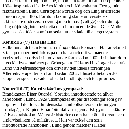
hus.Per Henrik Ling hämtade, innan han kom till Lund i september
1804, inspiration i både Stockholm och Köpenhamn. Den gamle
fäktmästaren i Lund Christopher Porath dog och Ling efterträdde
honom i april 1805. Förutom fäktning skulle universitetets
fäktmästare undervisa i övningar på trähäst (voltige) och ridning.
Ling nöjde sig inte med detta utan introducerade även Guts Muths
gymnastiska idéer, som han sedan utvecklade till ett eget system.
Kontroll 5 (V) Hälsans Hus:
Välbefinnandet kan komma i många olika skepnader. Här arbetar ett
30-tal personer med fokus på din hälsa och ditt välmående.
Verksamheten drivs i sin nuvarande form sedan 2002. I sin barndom
utvecklades samarbetet på Grönegatan. Hälsans Hus ligger i centrala
Lund vid Mårtenstorget och drivs av den ideella föreningen
Alternativterapeuterna i Lund sedan 2002. I huset arbetar ca 30
terapeuter specialiserade i olika behandlings- och terapiformer.
Kontroll 6 (T) Katedralskolans gympasal:
Brandkapten Einar Otterdal (Sprutis), introducerade på allvar
handbollen i Lund. 1929 utkämpades ett par drabbningar som gav
upphov till det första lundensiska handbollsreferatet i tidningen
Lundapågar. Kapten Einar Otterdal var legendarisk gymnastiklärare
på Katedralskolan. Många är historierna om hans sätt att organisera
undervisningen på militärt sätt. Han var också den som
introducerade handbollen i Lund genom matcher i Kattes