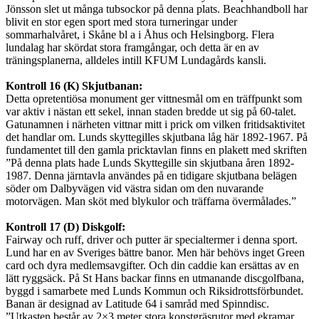
Jönsson slet ut många tubsockor på denna plats. Beachhandboll har
blivit en stor egen sport med stora turneringar under
sommarhalvåret, i Skåne bl a i Åhus och Helsingborg. Flera
lundalag har skördat stora framgångar, och detta är en av
träningsplanerna, alldeles intill KFUM Lundagårds kansli.
Kontroll 16 (K) Skjutbanan:
Detta opretentiösa monument ger vittnesmål om en träffpunkt som
var aktiv i nästan ett sekel, innan staden bredde ut sig på 60-talet.
Gatunamnen i närheten vittnar mitt i prick om vilken fritidsaktivitet
det handlar om. Lunds skyttegilles skjutbana låg här 1892-1967. På
fundamentet till den gamla pricktavlan finns en plakett med skriften
”På denna plats hade Lunds Skyttegille sin skjutbana åren 1892-
1987. Denna järntavla användes på en tidigare skjutbana belägen
söder om Dalbyvägen vid västra sidan om den nuvarande
motorvägen. Man sköt med blykulor och träffarna övermålades.”
Kontroll 17 (D) Diskgolf:
Fairway och ruff, driver och putter är specialtermer i denna sport.
Lund har en av Sveriges bättre banor. Men här behövs inget Green
card och dyra medlemsavgifter. Och din caddie kan ersättas av en
lätt ryggsäck. På St Hans backar finns en utmanande discgolfbana,
byggd i samarbete med Lunds Kommun och Riksidrottsförbundet.
Banan är designad av Latitude 64 i samråd med Spinndisc.
”Utkasten består av 2×3 meter stora konstgräsrutor med ekramar.