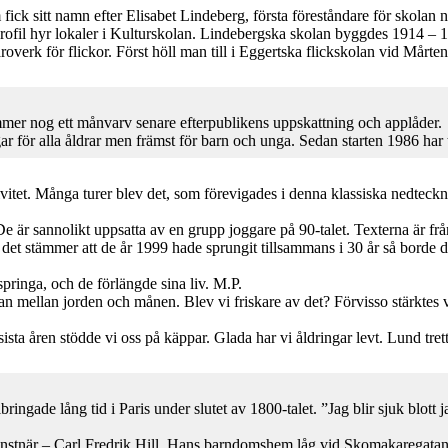
fick sitt namn efter Elisabet Lindeberg, första föreståndare för skolan
profil hyr lokaler i Kulturskolan. Lindebergska skolan byggdes 1914 
äroverk för flickor. Först höll man till i Eggertska flickskolan vid Mårt
mer nog ett månvarv senare efterpublikens uppskattning och applåder.
ar för alla åldrar men främst för barn och unga. Sedan starten 1986 har t
vitet. Många turer blev det, som förevigades i denna klassiska nedteckn
De är sannolikt uppsatta av en grupp joggare på 90-talet. Texterna är frå
m det stämmer att de år 1999 hade sprungit tillsammans i 30 år så borde 
pringa, och de förlängde sina liv. M.P.
kan mellan jorden och månen. Blev vi friskare av det? Förvisso stärkt
sta åren stödde vi oss på käppar. Glada har vi åldringar levt. Lund tre
ingade lång tid i Paris under slutet av 1800-talet. ”Jag blir sjuk blott ja
onstnär – Carl Fredrik Hill. Hans barndomshem låg vid Skomakaregatan o