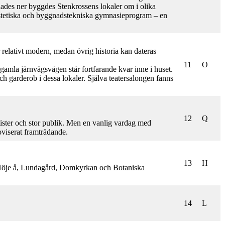
 lades ner byggdes Stenkrossens lokaler om i olika
estetiska och byggnadstekniska gymnasieprogram – en
r relativt modern, medan övrig historia kan dateras
11
O
amla järnvägsvågen står fortfarande kvar inne i huset.
garderob i dessa lokaler. Själva teatersalongen fanns
12
Q
ster och stor publik. Men en vanlig vardag med
oviserat framträdande.
13
H
, Höje å, Lundagård, Domkyrkan och Botaniska
14
L