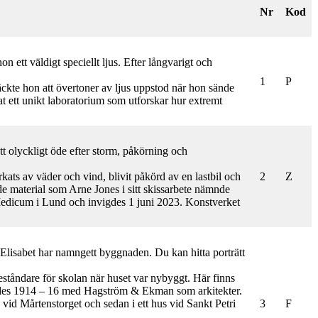
Nr
Kod
 ett väldigt speciellt ljus. Efter långvarigt och
1
P
äckte hon att övertoner av ljus uppstod när hon sände
at ett unikt laboratorium som utforskar hur extremt
tt olyckligt öde efter storm, påkörning och
ats av väder och vind, blivit påkörd av en lastbil och
2
Z
de material som Arne Jones i sitt skissarbete nämnde
Medicum i Lund och invigdes 1 juni 2023. Konstverket
. Elisabet har namngett byggnaden. Du kan hitta porträtt
eståndare för skolan när huset var nybyggt. Här finns
ggdes 1914 – 16 med Hagström & Ekman som arkitekter.
n vid Mårtenstorget och sedan i ett hus vid Sankt Petri
3
F