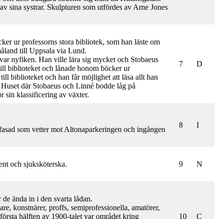
s av sina systrar. Skulpturen som utfördes av Arne Jones
er ur professorns stora bibliotek, som han läste om
måland till Uppsala via Lund.
var nyfiken. Han ville lära sig mycket och Stobaeus
7
D
 till biblioteket och lånade honom böcker ur
l biblioteket och han får möjlighet att läsa allt han
. Huset där Stobaeus och Linné bodde låg på
 sin klassificering av växter.
8
I
lfasad som vetter mot Altonaparkeringen och ingången
cent och sjuksköterska.
9
N
 de ända in i den svarta lådan.
re, konstnärer, proffs, semiprofessionella, amatörer,
första hälften av 1900-talet var området kring
10
C