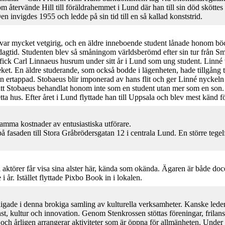
om återvände Hill till föräldrahemmet i Lund där han till sin död skötte
en invigdes 1955 och ledde på sin tid till en så kallad konststrid.
var mycket vetgirig, och en äldre inneboende student lånade honom böck
på dagtid. Studenten blev så småningom världsberömd efter sin tur från S
 fick Carl Linnaeus husrum under sitt år i Lund som ung student. Linné 
ioteket. En äldre studerande, som också bodde i lägenheten, hade tillgång
 ertappad. Stobaeus blir imponerad av hans flit och ger Linné nyckeln til
 att Stobaeus behandlat honom inte som en student utan mer som en son
hus. Efter året i Lund flyttade han till Uppsala och blev mest känd för
mma kostnader av entusiastiska utförare.
fasaden till Stora Gråbrödersgatan 12 i centrala Lund. En större tege
ika aktörer får visa sina alster här, kända som okända. Ägaren är både do
år. Istället flyttade Pixbo Book in i lokalen.
ligade i denna brokiga samling av kulturella verksamheter. Kanske leder
, kultur och innovation. Genom Stenkrossen stöttas föreningar, frilansa
och årligen arrangerar aktiviteter som är öppna för allmänheten. Under 