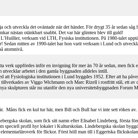
ja och utveckla det oväntade när det händer. För drygt 35 år sedan såg hon
kar nästan otänkbart snabbt. Det var här glimten blev till guld!
e L’Huillier, verksam vid LTH, Fysiska institutionen. På 1980-talet uppt
tur! Sedan mitten av 1990-talet har hon varit verksam i Lund och utveckl
på atomnivå.
tta verk uppfördes inför en invigning för mer än 70 år sedan, men fick e
utvecklar arbetet i den gamla byggnaden alldeles intill.
att Fysiologiska institutionen i Lund byggdes 1952. Efter att ha påverk
tillverkades av Viggo Wichmann och Marc Rizell i rostfritt stål, ett av 
n nya skulpturen står nu utanför den nya universitetsbyggnaden Forum 
. Måns fick en kul tur här, men Bill och Bull har vi inte sett röken av
bergska skolan, som fick sitt namn efter Elisabet Lindeberg, första för
 speciell profil hyr lokaler i Kulturskolan. Lindebergska skolan by
 elementarläroverk för flickor. Först höll man till i Eggertska flickskola