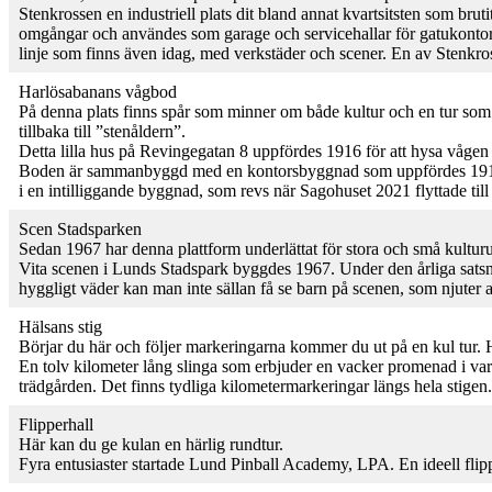
Stenkrossen en industriell plats dit bland annat kvartsitsten som bru
omgångar och användes som garage och servicehallar för gatukontor
linje som finns även idag, med verkstäder och scener. En av Stenkro
Harlösabanans vågbod
På denna plats finns spår som minner om både kultur och en tur som led
tillbaka till ”stenåldern”.
Detta lilla hus på Revingegatan 8 uppfördes 1916 för att hysa vågen
Boden är sammanbyggd med en kontorsbyggnad som uppfördes 1919 och
i en intilliggande byggnad, som revs när Sagohuset 2021 flyttade till
Scen Stadsparken
Sedan 1967 har denna plattform underlättat för stora och små kulturu
Vita scenen i Lunds Stadspark byggdes 1967. Under den årliga sats
hyggligt väder kan man inte sällan få se barn på scenen, som njuter 
Hälsans stig
Börjar du här och följer markeringarna kommer du ut på en kul tur. H
En tolv kilometer lång slinga som erbjuder en vacker promenad i v
trädgården. Det finns tydliga kilometermarkeringar längs hela stigen
Flipperhall
Här kan du ge kulan en härlig rundtur.
Fyra entusiaster startade Lund Pinball Academy, LPA. En ideell flipp