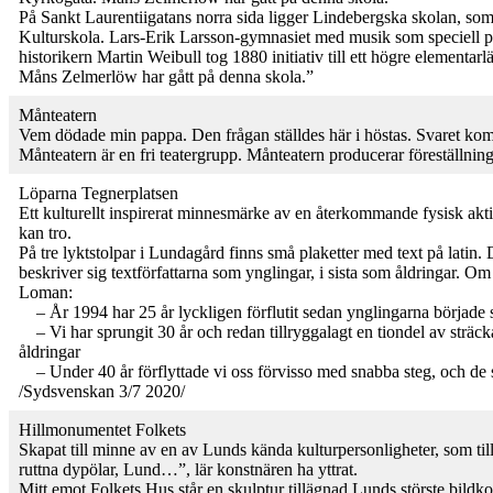
På Sankt Laurentiigatans norra sida ligger Lindebergska skolan, som 
Kulturskola. Lars-Erik Larsson-gymnasiet med musik som speciell 
historikern Martin Weibull tog 1880 initiativ till ett högre elementarl
Måns Zelmerlöw har gått på denna skola.”
Månteatern
Vem dödade min pappa. Den frågan ställdes här i höstas. Svaret kom
Månteatern är en fri teatergrupp. Månteatern producerar föreställning
Löparna Tegnerplatsen
Ett kulturellt inspirerat minnesmärke av en återkommande fysisk akti
kan tro.
På tre lyktstolpar i Lundagård finns små plaketter med text på latin. 
beskriver sig textförfattarna som ynglingar, i sista som åldringar. O
Loman:
– År 1994 har 25 år lyckligen förflutit sedan ynglingarna började s
– Vi har sprungit 30 år och redan tillryggalagt en tiondel av sträc
åldringar
– Under 40 år förflyttade vi oss förvisso med snabba steg, och de si
/Sydsvenskan 3/7 2020/
Hillmonumentet Folkets
Skapat till minne av en av Lunds kända kulturpersonligheter, som tillbr
ruttna dypölar, Lund…”, lär konstnären ha yttrat.
Mitt emot Folkets Hus står en skulptur tillägnad Lunds störste bildk