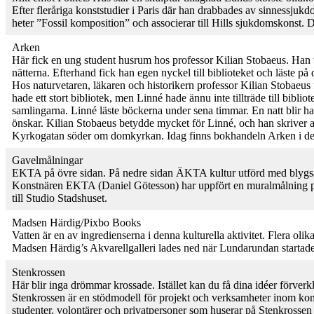
Efter fleråriga konststudier i Paris där han drabbades av sinnessjukd
heter ”Fossil komposition” och associerar till Hills sjukdomskonst. D
Arken
Här fick en ung student husrum hos professor Kilian Stobaeus. Han 
nätterna. Efterhand fick han egen nyckel till biblioteket och läste 
Hos naturvetaren, läkaren och historikern professor Kilian Stobaeus
hade ett stort bibliotek, men Linné hade ännu inte tillträde till bibl
samlingarna. Linné läste böckerna under sena timmar. En natt blir han
önskar. Kilian Stobaeus betydde mycket för Linné, och han skriver
Kyrkogatan söder om domkyrkan. Idag finns bokhandeln Arken i detta 
Gavelmålningar
EKTA på övre sidan. På nedre sidan ÄKTA kultur utförd med blygsa
Konstnären EKTA (Daniel Götesson) har uppfört en muralmålning på 
till Studio Stadshuset.
Madsen Härdig/Pixbo Books
Vatten är en av ingredienserna i denna kulturella aktivitet. Flera ol
Madsen Härdig’s Akvarellgalleri lades ned när Lundarundan startade i 
Stenkrossen
Här blir inga drömmar krossade. Istället kan du få dina idéer förverk
Stenkrossen är en stödmodell för projekt och verksamheter inom konst
studenter, volontärer och privatpersoner som huserar på Stenkrossen 