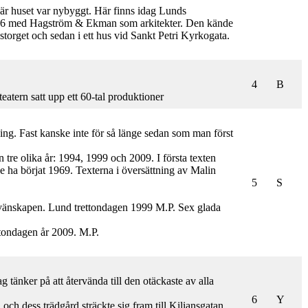
 när huset var nybyggt. Här finns idag Lunds
– 16 med Hagström & Ekman som arkitekter. Den kände
enstorget och sedan i ett hus vid Sankt Petri Kyrkogata.
4
B
eatern satt upp ett 60-tal produktioner
ing. Fast kanske inte för så länge sedan som man först
n tre olika år: 1994, 1999 och 2009. I första texten
de ha börjat 1969. Texterna i översättning av Malin
5
S
es vänskapen. Lund trettondagen 1999 M.P. Sex glada
ttondagen år 2009. M.P.
g tänker på att återvända till den otäckaste av alla
6
Y
ch dess trädgård sträckte sig fram till Kiliansgatan.