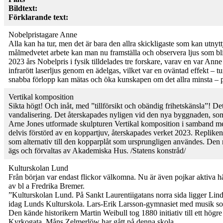
Bildtext:
Förklarande text:
Nobelpristagare Anne
Alla kan ha tur, men det är bara den allra skickligaste som kan utnytt
målmedvetet arbete kan man nu framställa och observera ljus som blin
2023 års Nobelpris i fysik tilldelades tre forskare, varav en var Ann
infrarött laserljus genom en ädelgas, vilket var en oväntad effekt – 
snabba förlopp kan mätas och öka kunskapen om det allra minsta – 
Vertikal komposition
Sikta högt! Och inåt, med ”tillförsikt och obändig frihetskänsla”! De
vandalisering. Det återskapades nyligen vid den nya byggnaden, som 
Arne Jones utformade skulpturen Vertikal komposition i samband med 
delvis förstörd av en koppartjuv, återskapades verket 2023. Repliken 
som alternativ till den kopparplåt som ursprungligen användes. De
ägs och förvaltas av Akademiska Hus. /Statens konstråd/
Kulturskolan Lund
Från början var endast flickor välkomna. Nu är även pojkar aktiva här
av bl a Fredrika Bremer.
”Kulturskolan Lund. På Sankt Laurentiigatans norra sida ligger Linde
idag Lunds Kulturskola. Lars-Erik Larsson-gymnasiet med musik som
Den kände historikern Martin Weibull tog 1880 initiativ till ett högre
Kyrkogata. Måns Zelmerlöw har gått på denna skola.