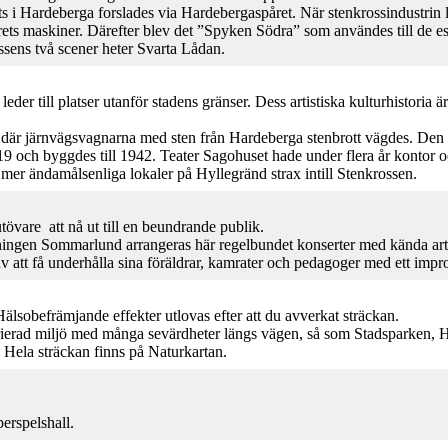
tits i Hardeberga forslades via Hardebergaspåret. När stenkrossindustrin
ets maskiner. Därefter blev det ”Spyken Södra” som användes till de 
ssens två scener heter Svarta Lådan.
er till platser utanför stadens gränser. Dess artistiska kulturhistoria ä
 där järnvägsvagnarna med sten från Hardeberga stenbrott vägdes. Den g
 byggdes till 1942. Teater Sagohuset hade under flera år kontor och 
 mer ändamålsenliga lokaler på Hyllegränd strax intill Stenkrossen.
tövare att nå ut till en beundrande publik.
ningen Sommarlund arrangeras här regelbundet konserter med kända arti
av att få underhålla sina föräldrar, kamrater och pedagoger med ett impr
älsobefrämjande effekter utlovas efter att du avverkat sträckan.
arierad miljö med många sevärdheter längs vägen, så som Stadsparken
. Hela sträckan finns på Naturkartan.
erspelshall.